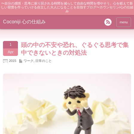
〜自分の感情・思考に振り回される時間を減らして自由な時間を増やそう、心を鍛えて新
しい習慣を作っていける自立した大人になることを目指すブログ〜カウンセリン/心の仕組
み
Coconiji 心の仕組み
menu
頭の中の不安や恐れ、ぐるぐる思考で集
1
中できないときの対処法
Apr
2015
ワーク
,
日常のこと