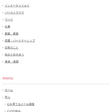
インナーチャイルド
バーストラウマ
ワーク
仕事
家庭、家族
恋愛・パートナーシップ
日常のこと
自分と向き合う
身体・体調
menu
ホーム
学ぶ
心を育てるメール講座
心の仕組み