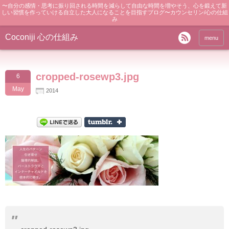
〜自分の感情・思考に振り回される時間を減らして自由な時間を増やそう、心を鍛えて新
しい習慣を作っていける自立した大人になることを目指すブログ〜カウンセリン/心の仕組
み
Coconiji 心の仕組み
menu
cropped-rosewp3.jpg
6
May
2014