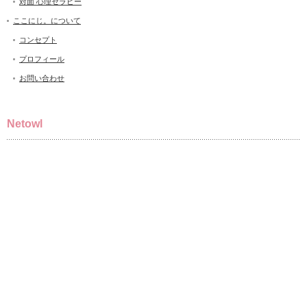
対面 心理セラピー
ここにじ。について
コンセプト
プロフィール
お問い合わせ
Netowl