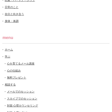
恋愛・パートナーシップ
日常のこと
自分と向き合う
身体・体調
menu
ホーム
学ぶ
心を育てるメール講座
心の仕組み
無料プレゼント
相談する
メールでのセッション
スカイプでのセッション
対面 心理カウンセリング