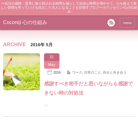
〜自分の感情・思考に振り回される時間を減らして自由な時間を増やそう、心を鍛えて新
しい習慣を作っていける自立した大人になることを目指すブログ〜カウンセリン/心の仕組
み
Coconiji 心の仕組み
menu
ARCHIVE
2016年 5月
31
May
2016
ワーク
,
日常のこと
,
自分と向き合う
感謝すべき相手だと思いながらも感謝で
きない時の対処法
…